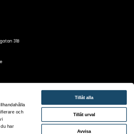
gatan 31B
se
Tillåt alla
illhandahålla
ifierare och
Tillåt urval
vi
 du har
Avvisa