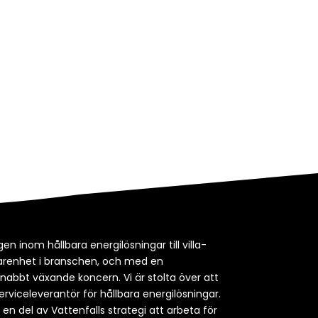
en inom hållbara energilösningar till villa-
rfarenhet i branschen, och med en
snabbt växande koncern. Vi är stolta över att
erviceleverantör för hållbara energilösningar.
h en del av Vattenfalls strategi att arbeta för