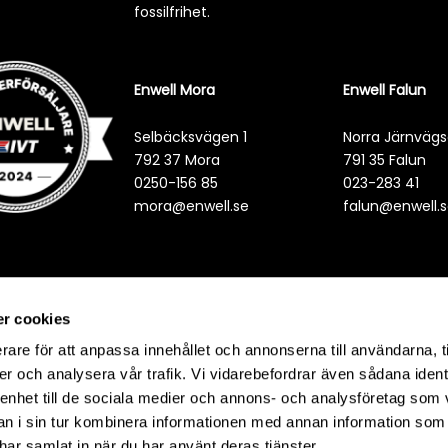
fossilfrihet.
Enwell Mora
Enwell Falun
Selbäcksvägen 1
Norra Järnvägs
792 37 Mora
791 35 Falun
0250-156 85
023-283 41
mora@enwell.se
falun@enwell.
r cookies
rare för att anpassa innehållet och annonserna till användarna, t
er och analysera vår trafik. Vi vidarebefordrar även sådana ident
 enhet till de sociala medier och annons- och analysföretag som 
 i sin tur kombinera informationen med annan information som
e har samlat in när du har använt deras tjänster.