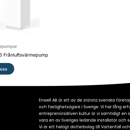
mepumpar
 Frånluftsvärmepump
 oss
Enwell AB är ett av de största svenska företag
och fastighetsägare i Sverige. Vi har lång e
entreprenörsdriven kultur är vi samtidigt en 
vara en av Sveriges ledande installatör och s
Vi är ett helägt dotterbolag till Vattenfall oc