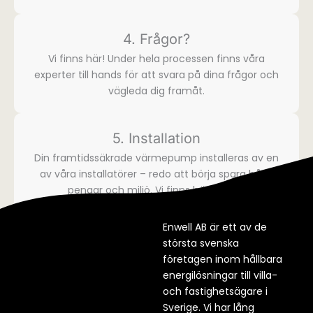
4. Frågor?
Vi finns här! Under hela processen finns våra
experter till hands för att svara på dina frågor och
vägleda dig framåt.
5. Installation
Din framtidssäkrade värmepump installeras av en
av våra installatörer – redo att börja spara både
pengar och miljö. Vi finns här för dig.​
Enwell AB är ett av de
största svenska
företagen inom hållbara
energilösningar till villa-
och fastighetsägare i
Sverige. Vi har lång