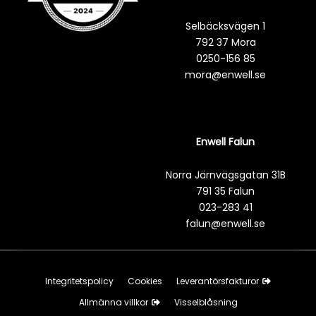
Selbäcksvägen 1
792 37 Mora
0250-156 85
mora@enwell.se
Enwell Falun
Norra Järnvägsgatan 31B
791 35 Falun
023-283 41
falun@enwell.se
Integritetspolicy
Cookies
Leverantörsfakturor
Allmänna villkor
Visselblåsning