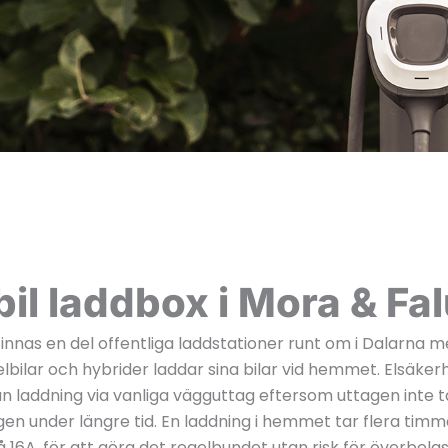
bil laddbox i Mora & Fa
finnas en del offentliga laddstationer runt om i Dalarna m
lbilar och hybrider laddar sina bilar vid hemmet. Elsäke
n laddning via vanliga vägguttag eftersom uttagen inte 
gen under längre tid. En laddning i hemmet tar flera tim
 16A, för att göra det regelbundet utan risk för överbel