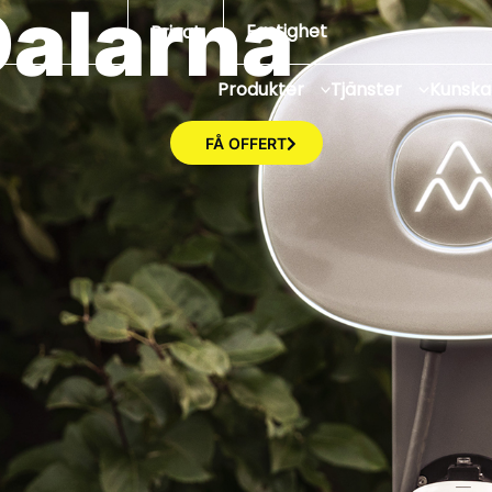
Dalarna
Fastighet
Privat
Produkter
Tjänster
Kunsk
FÅ OFFERT