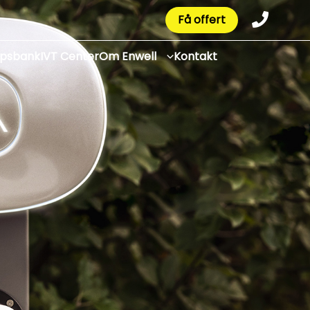
Få offert
apsbank
IVT Center
Om Enwell
Kontakt