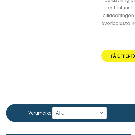
en fast inst
billaddningen 
överbelasta hu
FÅ OFFERT
Varumärke: