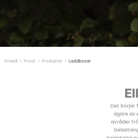
Enwell
>
Privat
>
Produkter
>
Laddboxar
El
Det börjar 
ägare av e
avråder frå
belastnin
belastning på