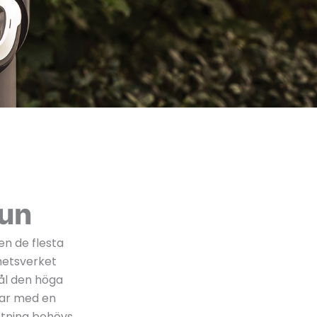
lun
en de flesta
rhetsverket
tål den höga
mar med en
astning behövs