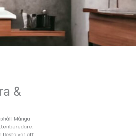
ra &
shåll. Många
ttenberedare.
flesta vet att