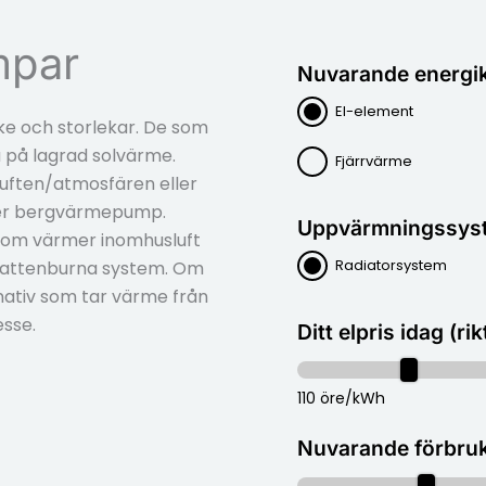
mpar
Nuvarande energik
El-element
e och storlekar. De som
 på lagrad solvärme.
Fjärrvärme
uften/atmosfären eller
er bergvärmepump.
Uppvärmningssys
som värmer inomhusluft
Radiatorsystem
vattenburna system. Om
rnativ som tar värme från
esse.
Ditt elpris idag (rik
110 öre/kWh
Nuvarande förbru