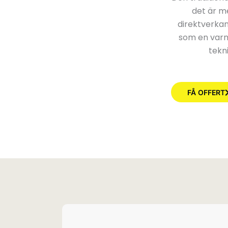
det är m
direktverka
som en var
tekn
FÅ OFFERT