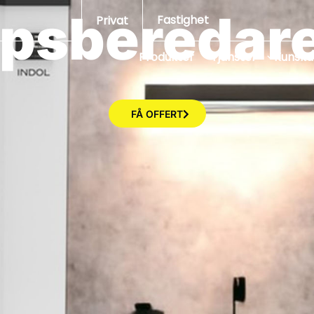
sberedare 
Fastighet
Privat
Produkter
Tjänster
Kunsk
FÅ OFFERT