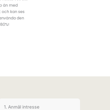
mp än med
 och kan ses
använda den
 80%!
1. Anmäl intresse