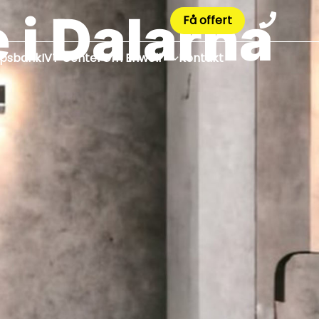
i Dalarna
Få offert
apsbank
IVT Center
Om Enwell
Kontakt