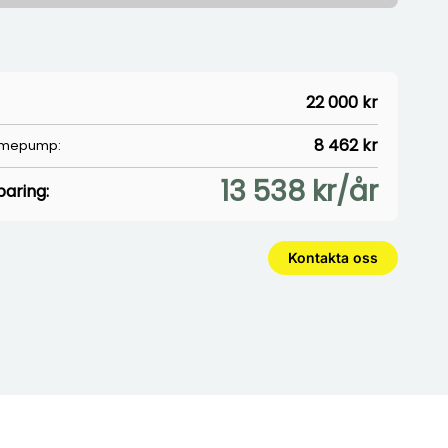
22 000 kr
8 462 kr
rmepump:
13 538 kr/år
aring:
Kontakta oss