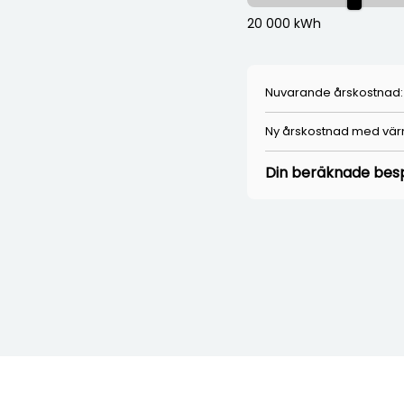
20 000 kWh
Nuvarande årskostnad:
Ny årskostnad med vä
Din beräknade besp