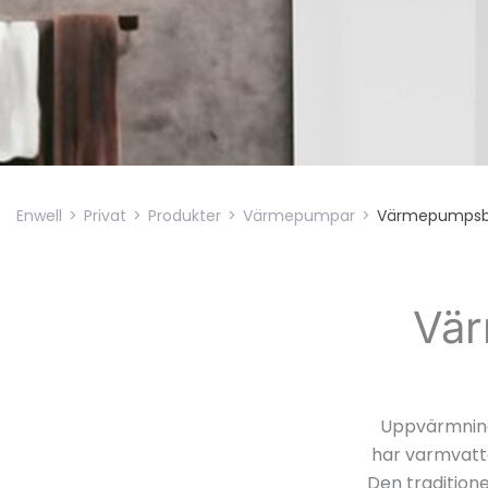
Enwell
>
Privat
>
Produkter
>
Värmepumpar
>
Värmepumpsb
Vär
Uppvärmning
har varmvatt
Den tradition