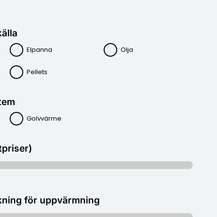
älla
Elpanna
Olja
Pellets
tem
Golvvärme
tpriser)
kning för uppvärmning