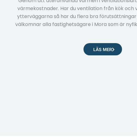
Genom att återanvända värmen i ventilationsluft
värmekostnader. Har du ventilation från kök och v
ytterväggarna så har du flera bra förutsättningar 
välkomnar alla fastighetsägare i Mora som är nyfi
LÄS MER