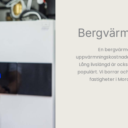
Bergvärme
En bergvärme
uppvärmningskostnader.
Lång livslängd är ocks
populärt. Vi borrar oc
fastigheter i Mora