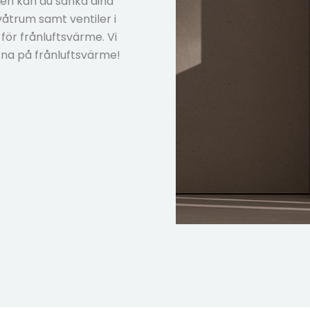
en kan du sänka dina
åtrum samt ventiler i
för frånluftsvärme. Vi
kna på frånluftsvärme!