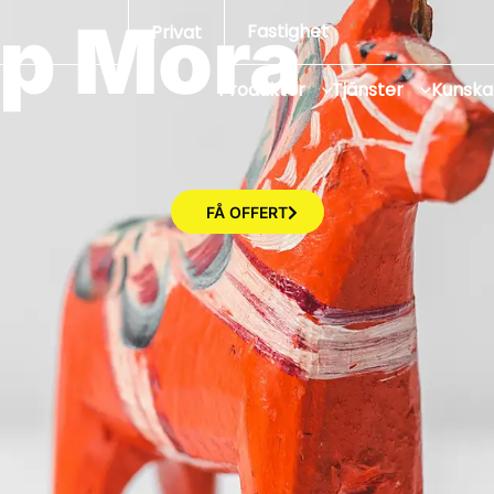
p Mora
Fastighet
Privat
Produkter
Tjänster
Kunsk
FÅ OFFERT