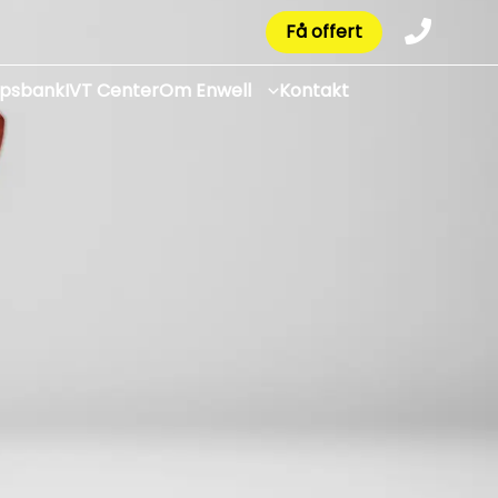
Få offert
apsbank
IVT Center
Om Enwell
Kontakt