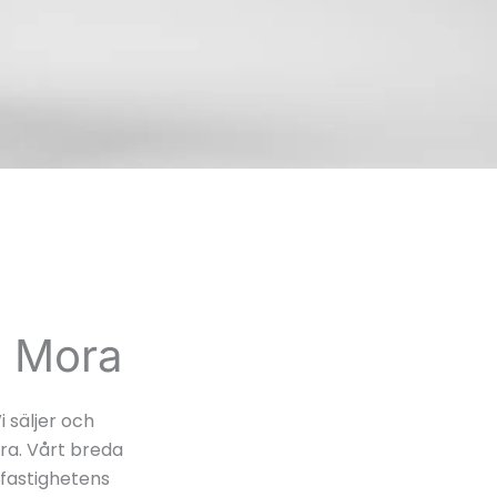
i Mora
 säljer och
ra. Vårt breda
fastighetens