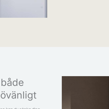
 både
övänligt