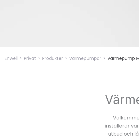
Enwell
>
Privat
>
Produkter
>
Värmepumpar
>
Värmepump M
Värme
Välkommen 
installerar v
utbud och l