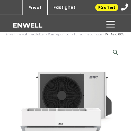
Hoppa
Fastighet
Privat
Få offert
till
innehåll
Enwell
>
Privat
>
Produkter
>
Värmepumpar
>
Luftvärmepumpar
>
IVT Aero 605