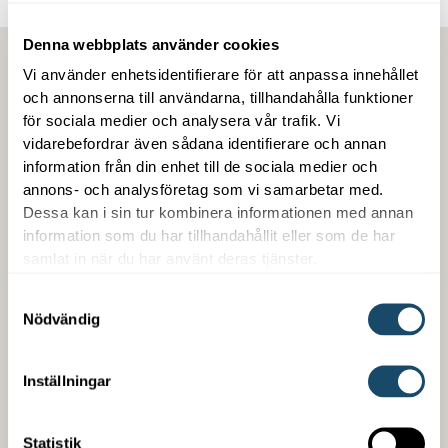
Denna webbplats använder cookies
Vi använder enhetsidentifierare för att anpassa innehållet
och annonserna till användarna, tillhandahålla funktioner
för sociala medier och analysera vår trafik. Vi
vidarebefordrar även sådana identifierare och annan
information från din enhet till de sociala medier och
annons- och analysföretag som vi samarbetar med.
Dessa kan i sin tur kombinera informationen med annan
information som du har tillhandahållit eller som de har
samlat in när du har använt deras tjänster.
Trygg med Enwell
Samtyckesval
Nödvändig
Som kund hos oss får du en samlad kontakt med
trygg snabb service. Vi är enkla att arbeta med,
kompetenta på det vi gör och är din partner över en
Inställningar
lång tid. Vi erbjuder även finansiering oberoende om
det handlar om ett nybygge eller en befintlig
Statistik