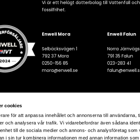
Vi är ett helägt dotterbolag till Vattenfall oc
fossilfrihet.
Enwell Mora
Enwell Falun
Selbäcksvägen 1
Norra Järnvägs
792 37 Mora
791 35 Falun
0250-156 85
023-283 41
mora@enwell.se
falun@enwell.
r cookies
rare för att anpassa innehållet och annonserna till användarna, t
er och analysera vår trafik. Vi vidarebefordrar även sådana ident
 enhet till de sociala medier och annons- och analysföretag som 
 i sin tur kombinera informationen med annan information som