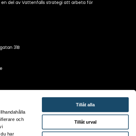
h en del av Vattenfalls strategi att arbeta för
gatan 31B
se
Tillåt alla
illhandahålla
ifierare och
Tillåt urval
vi
 du har