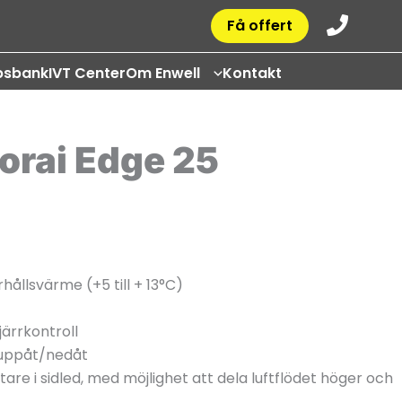
Få offert
psbank
IVT Center
Om Enwell
Kontakt
orai Edge 25
ållsvärme (+5 till + 13°C)
järrkontroll
 uppåt/nedåt
ktare i sidled, med möjlighet att dela luftflödet höger och