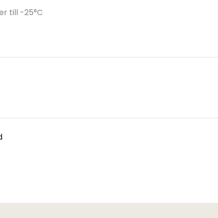
 till -25°C
d