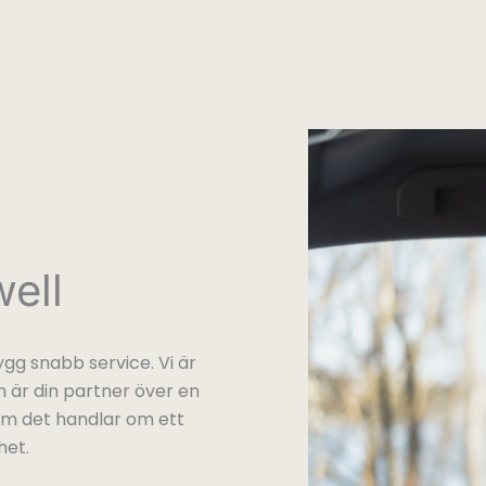
ell
gg snabb service. Vi är
 är din partner över en
 om det handlar om ett
het.