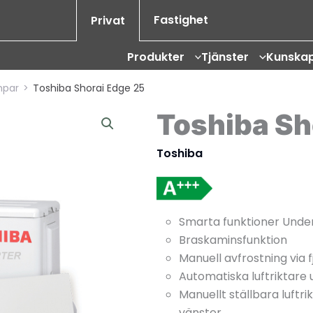
Fastighet
Privat
Produkter
Tjänster
Kunska
mpar
>
Toshiba Shorai Edge 25
Toshiba Sh
Toshiba
Smarta funktioner Underh
Braskaminsfunktion
Manuell avfrostning via f
Automatiska luftriktare
Manuellt ställbara luftri
vänster