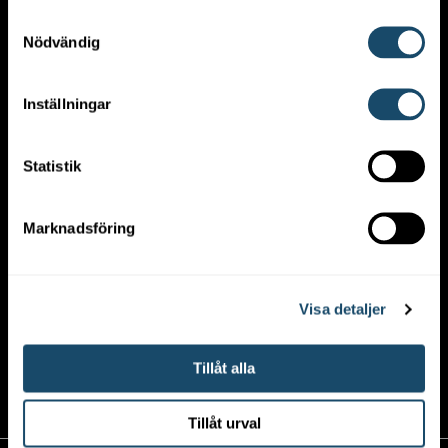
Samtyckesval
Nödvändig
Enwell Mora
Inställningar
Selbäcksvägen 1
792 37 Mora
0250-156 85
Statistik
mora@enwell.se
Marknadsföring
Enwell Falun
Visa detaljer
Norra Järnvägsgatan 31B
791 35 Falun
Tillåt alla
023-283 41
falun@enwell.se
Tillåt urval