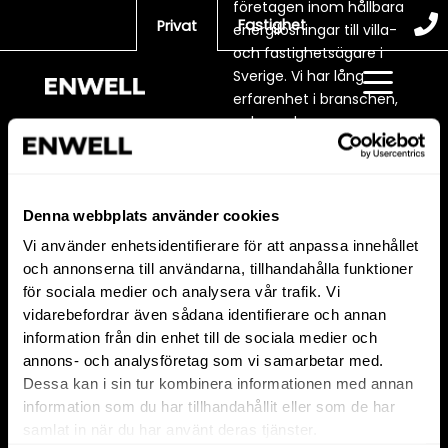
företagen inom hållbara
Hoppa
Fastighet
Privat
energilösningar till villa-
till
och fastighetsägare i
innehåll
Sverige. Vi har lång
erfarenhet i branschen,
och med en
entreprenörsdriven
kultur är vi samtidigt en
snabbt växande
koncern. Vi är stolta
Denna webbplats använder cookies
över att vara en av
Vi använder enhetsidentifierare för att anpassa innehållet
Sveriges ledande
och annonserna till användarna, tillhandahålla funktioner
installatör och
för sociala medier och analysera vår trafik. Vi
serviceleverantör för
vidarebefordrar även sådana identifierare och annan
hållbara energilösningar.
information från din enhet till de sociala medier och
Vi är ett helägt
annons- och analysföretag som vi samarbetar med.
dotterbolag till
Dessa kan i sin tur kombinera informationen med annan
Vattenfall och en del av
information som du har tillhandahållit eller som de har
Vattenfalls strategi att
samlat in när du har använt deras tjänster.
arbeta för fossilfrihet.